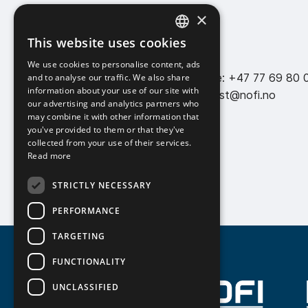
×
This website uses cookies
NOFI AS
Contact
NORWEGIAN
We use cookies to personalise content, ads
ENGLISH
Eidvegen 642
Telephone: +47 77 69 80 
and to analyse our traffic. We also share
information about your use of our site with
9105 Kvaløya
E-mail: post@nofi.no
our advertising and analytics partners who
may combine it with other information that
Org.nr: 921 444 052
you've provided to them or that they've
collected from your use of their services.
Read more
STRICTLY NECESSARY
PERFORMANCE
TARGETING
FUNCTIONALITY
UNCLASSIFIED