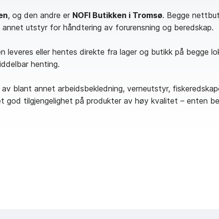
gen
, og den andre er
NOFI Butikken i Tromsø
. Begge nettbut
og annet utstyr for håndtering av forurensning og beredskap.
ten leveres eller hentes direkte fra lager og butikk på begge l
iddelbar henting.
g av blant annet arbeidsbekledning, verneutstyr, fiskeredskape
god tilgjengelighet på produkter av høy kvalitet – enten beho