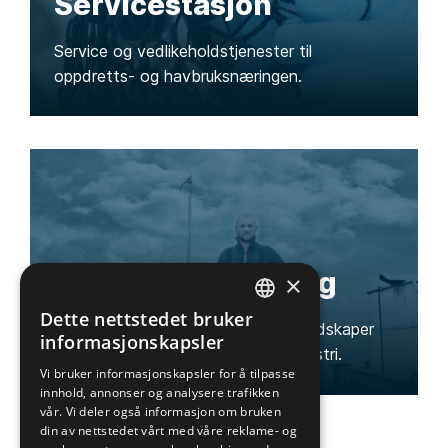
Servicestasjon
Service og vedlikeholdstjenester til
oppdretts- og havbruksnæringen.
Arbeidsbekledning
×
Dette nettstedet bruker
Arbeidsklær og verneutstyr samt redskaper
NORWEGIAN
informasjonskapsler
og utstyr til fiskerinæringen og industri.
ENGLISH
Vi bruker informasjonskapsler for å tilpasse
innhold, annonser og analysere trafikken
vår. Vi deler også informasjon om bruken
din av nettstedet vårt med våre reklame- og