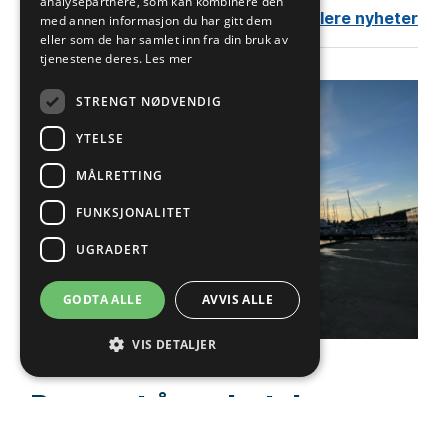
analysepartnere, som kan kombinere den
Nyheter
Se flere nyheter
med annen informasjon du har gitt dem
eller som de har samlet inn fra din bruk av
tjenestene deres.
Les mer
STRENGT NØDVENDIG
YTELSE
MÅLRETTING
FUNKSJONALITET
UGRADERT
GODTA ALLE
AVVIS ALLE
VIS DETALJER
07.07.2026
Rapport åpenhetsloven