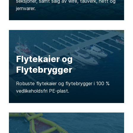
seksjoner, samt salg av wire, tauverk, nett og
jernvarer.
Flytekaier og
Flytebrygger
Robuste flytekaier og flytebrygger i 100 %
vedlikeholdsfri PE-plast.