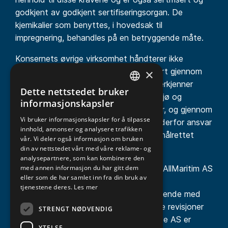
godkjent av godkjent sertifiseringsorgan. De
kjemikalier som benyttes, i hovedsak til
impregnering, behandles på en betryggende måte.
Konsernets øvrige virksomhet håndterer ikke
materialer eller kjemikalier som er regulert gjennom
×
konsesjoner eller pålegg. Konsernet anerkjenner
Dette nettstedet bruker
likevel at virksomheten påvirker ytre miljø og
NORWEGIAN
informasjonskapsler
klimaendringer gjennom egne aktiviteter, og gjennom
ENGLISH
Vi bruker informasjonskapsler for å tilpasse
kunder og leverandører. Konsernet tar derfor ansvar
innhold, annonser og analysere trafikken
for å redusere vår påvirkning gjennom målrettet
vår. Vi deler også informasjon om bruken
arbeid i konsernet knyttet til klima.
din av nettstedet vårt med våre reklame- og
analysepartnere, som kan kombinere den
Datterselskapene NOFI Tromsø AS og AllMaritim AS
med annen informasjon du har gitt dem
eller som de har samlet inn fra din bruk av
er sertifisert i henhold til ISO 14001 –
tjenestene deres.
Les mer
Ledelsessystem for miljø, og jobber løpende med
miljøhåndtering, og har jevnlige eksterne revisjoner
STRENGT NØDVENDIG
på sertifiseringen. NOFI Oppdrettservice AS er
YTELSE